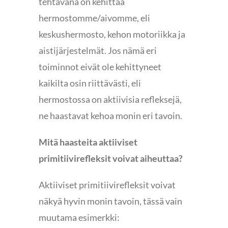
tehtävänä on kehittää
hermostomme/aivomme, eli
keskushermosto, kehon motoriikka ja
aistijärjestelmät. Jos nämä eri
toiminnot eivät ole kehittyneet
kaikilta osin riittävästi, eli
hermostossa on aktiivisia refleksejä,
ne haastavat kehoa monin eri tavoin.
Mitä haasteita aktiiviset
primitiivirefleksit voivat aiheuttaa?
Aktiiviset primitiivirefleksit voivat
näkyä hyvin monin tavoin, tässä vain
muutama esimerkki: