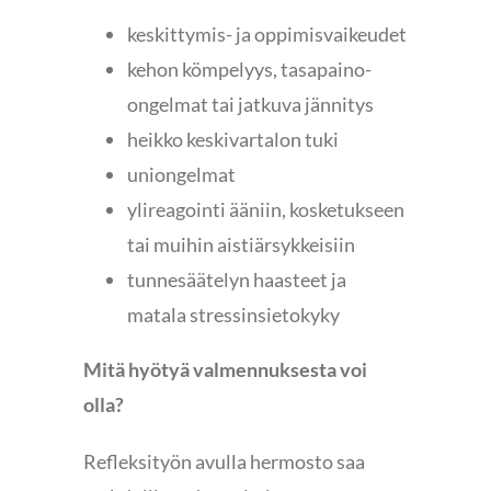
keskittymis- ja oppimisvaikeudet
kehon kömpelyys, tasapaino-
ongelmat tai jatkuva jännitys
heikko keskivartalon tuki
uniongelmat
ylireagointi ääniin, kosketukseen
tai muihin aistiärsykkeisiin
tunnesäätelyn haasteet ja
matala stressinsietokyky
Mitä hyötyä valmennuksesta voi
olla?
Refleksityön avulla hermosto saa