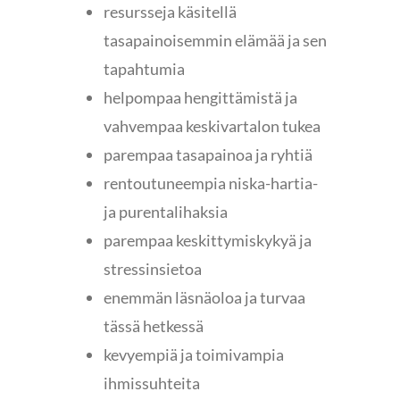
resursseja käsitellä
tasapainoisemmin elämää ja sen
tapahtumia
helpompaa hengittämistä ja
vahvempaa keskivartalon tukea
parempaa tasapainoa ja ryhtiä
rentoutuneempia niska-hartia-
ja purentalihaksia
parempaa keskittymiskykyä ja
stressinsietoa
enemmän läsnäoloa ja turvaa
tässä hetkessä
kevyempiä ja toimivampia
ihmissuhteita