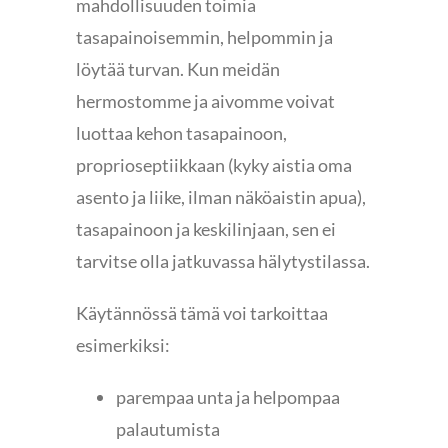
mahdollisuuden toimia
tasapainoisemmin, helpommin ja
löytää turvan. Kun meidän
hermostomme ja aivomme voivat
luottaa kehon tasapainoon,
proprioseptiikkaan (kyky aistia oma
asento ja liike, ilman näköaistin apua),
tasapainoon ja keskilinjaan, sen ei
tarvitse olla jatkuvassa hälytystilassa.
Käytännössä tämä voi tarkoittaa
esimerkiksi:
parempaa unta ja helpompaa
palautumista